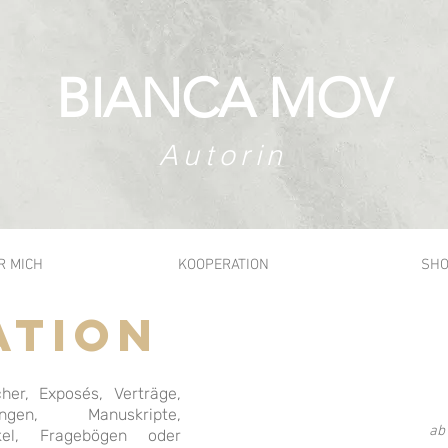
BIANCA
MOV
Autorin
R MICH
KOOPERATION
SH
ATION
PREISE
her, Exposés, Verträge,
No
ungen, Manuskripte,
ab
kel, Fragebögen oder