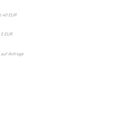
ersetzungen
b 40 EUR
ur Normseite
5 EUR
metschen
 auf Anfrage