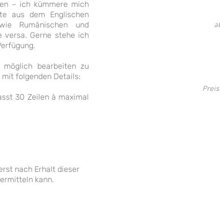
hten – ich kümmere mich
Kurzüb
xte aus dem Englischen
sowie Rumänischen und
a
 versa. Gerne stehe ich
Literat
Verfügung.
 möglich bearbeiten zu
Dol
 mit folgenden Details:
Preis
sst 30 Zeilen à maximal
erst nach Erhalt dieser
ermitteln kann.